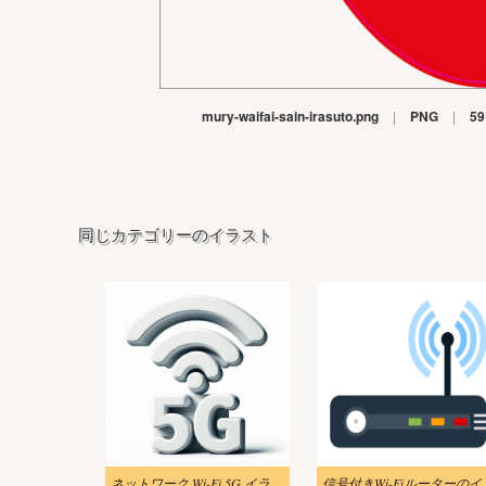
mury-waifai-sain-irasuto.png
|
PNG
|
59
同じカテゴリーのイラスト
ネットワーク Wi-Fi 5G イラスト 無料
信号付きWi