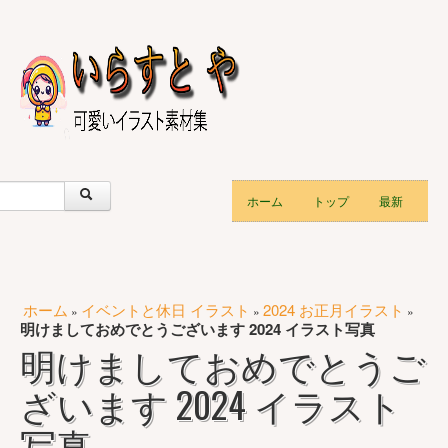
ホーム
トップ
最新
ホーム
イベントと休日 イラスト
2024 お正月イラスト
»
»
»
明けましておめでとうございます 2024 イラスト写真
明けましておめでとうご
ざいます 2024 イラスト
写真