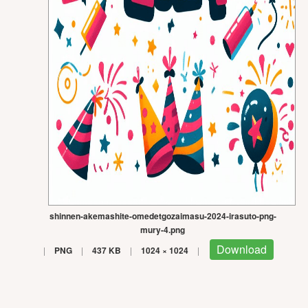
shinnen-akemashite-omedetgozaimasu-2024-irasuto-png-
mury-4.png
Download
|
PNG
|
437 KB
|
1024 × 1024
|