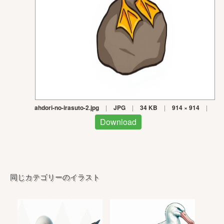
ahdori-no-irasuto-2.jpg
|
JPG
|
34 KB
|
914 × 914
|
Download
同じカテゴリーのイラスト