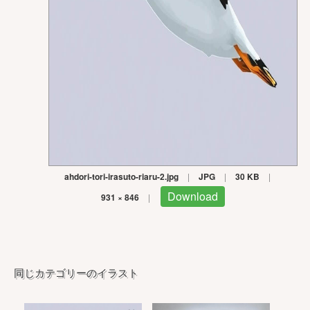
ahdori-tori-irasuto-riaru-2.jpg
|
JPG
|
30 KB
|
Download
931 × 846
|
同じカテゴリーのイラスト