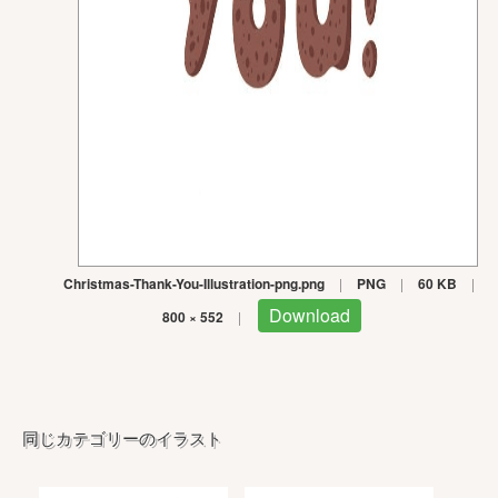
Christmas-Thank-You-Illustration-png.png
|
PNG
|
60 KB
|
Download
800 × 552
|
同じカテゴリーのイラスト