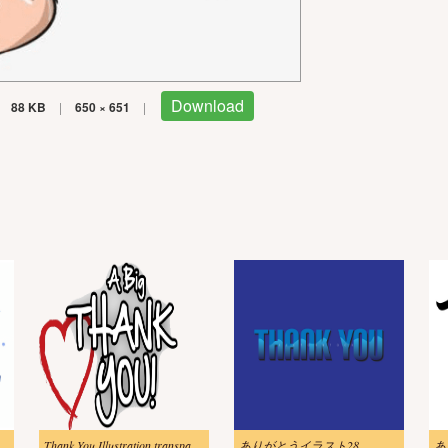
Download
88 KB
|
650 × 651
|
Thank You Illustration transparent
ありがとうイラスト28
あ