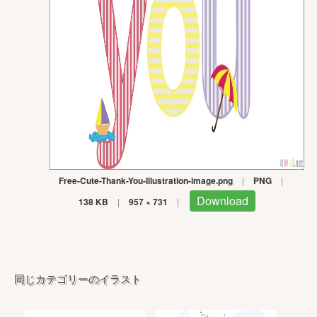
Free-Cute-Thank-You-Illustration-image.png
|
PNG
|
Download
138 KB
|
957 × 731
|
同じカテゴリーのイラスト