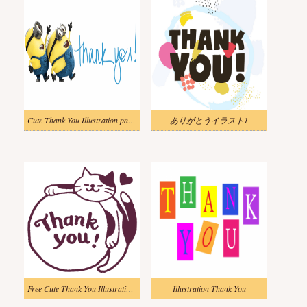
Cute Thank You Illustration png image
ありがとうイラスト1
Free Cute Thank You Illustration png image
Illustration Thank You