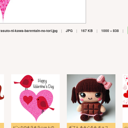
rasuto-ni-kawa-barentain-no-tori.jpg
|
JPG
|
167 KB
|
1000 × 838
|
子が男の子にキスする
ピンクのキラキラハートのイラストにかわいいバレンタインの鳥
ギフト あみぐるみ チョコレート イラスト 2