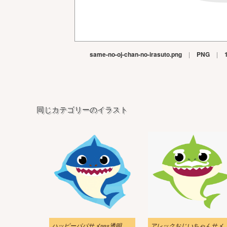
same-no-oj-chan-no-irasuto.png
|
PNG
|
同じカテゴリーのイラスト
ハッピーパパサメpng透明イラスト
アレックおじいちゃんサメ