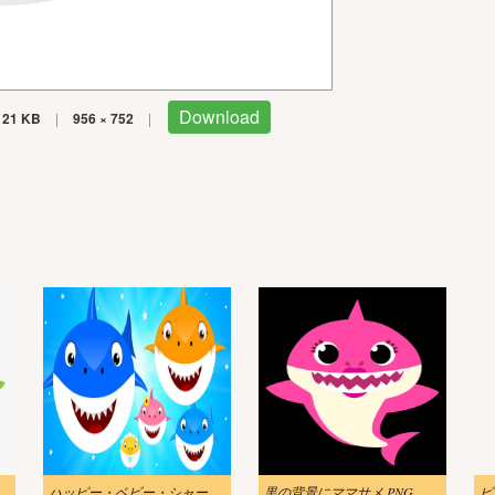
Download
121 KB
|
956 × 752
|
pngイラスト
ハッピー・ベビー・シャーク・ファミリー・イラスト
黒の背景にママサメ PNG イラスト