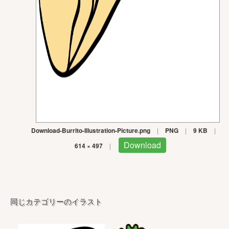
Download-Burrito-Illustration-Picture.png
|
PNG
|
9 KB
|
Download
614 × 497
|
同じカテゴリーのイラスト