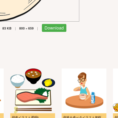
Download
83 KB
|
800 × 659
|
朝食イラスト透明9
朝食を食べるイラスト無料ダウンロード