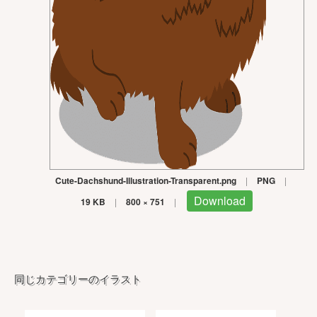
Cute-Dachshund-Illustration-Transparent.png
|
PNG
|
Download
19 KB
|
800 × 751
|
同じカテゴリーのイラスト