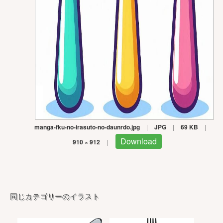
manga-fku-no-irasuto-no-daunrdo.jpg
|
JPG
|
69 KB
|
Download
910 × 912
|
同じカテゴリーのイラスト