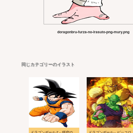
doragonbru-furza-no-irasuto-png-mury.png
同じカテゴリーのイラスト
ドラゴンボール Z – 悟空のイラスト
ドラゴンボール – ピッコ