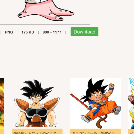
Download
|
PNG
|
175 KB
|
800 × 1177
|
ロのイラスト背景
孫悟空カカロットのイラストPNG画像
ドラゴンボール – 悟空イラストダウンロード