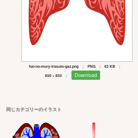
hai-no-mury-irasuto-gaz.png
|
PNG
|
62 KB
|
Download
850 × 850
|
同じカテゴリーのイラスト