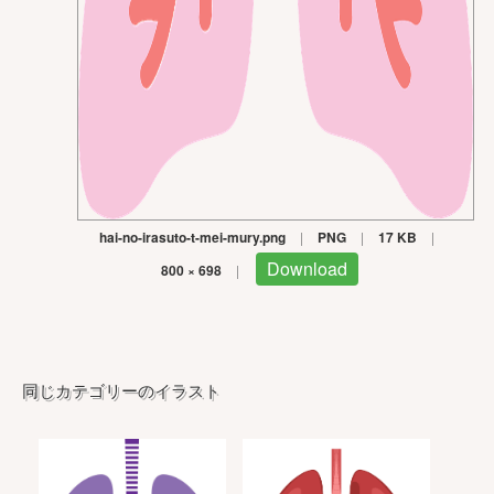
hai-no-irasuto-t-mei-mury.png
|
PNG
|
17 KB
|
Download
800 × 698
|
同じカテゴリーのイラスト