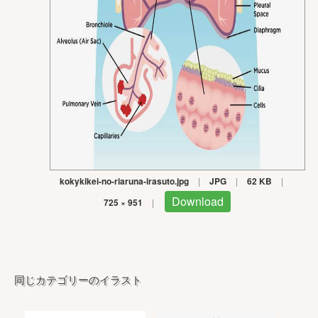
kokykikei-no-riaruna-irasuto.jpg
|
JPG
|
62 KB
|
Download
725 × 951
|
同じカテゴリーのイラスト