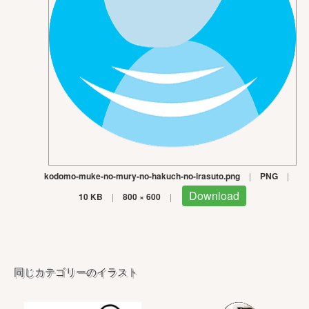
kodomo-muke-no-mury-no-hakuch-no-irasuto.png
|
PNG
|
Download
10 KB
|
800 × 600
|
同じカテゴリーのイラスト