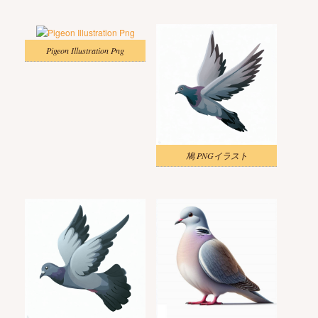
Pigeon Illustration Png
鳩 PNGイラスト