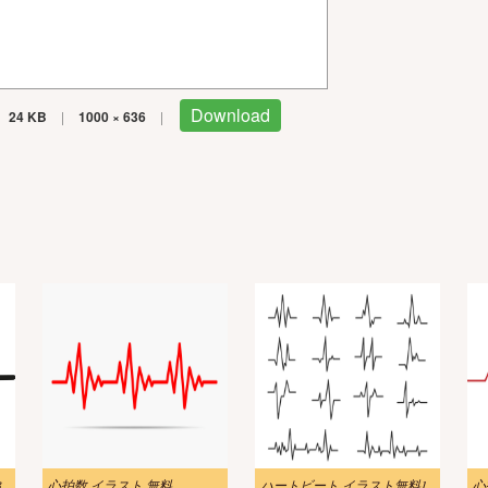
Download
24 KB
|
1000 × 636
|
3
心拍数 イラスト 無料
ハートビート イラスト無料1
心