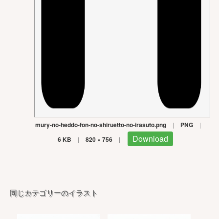
mury-no-heddo-fon-no-shiruetto-no-irasuto.png
|
PNG
|
Download
6 KB
|
820 × 756
|
同じカテゴリーのイラスト