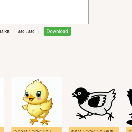
Download
18 KB
|
850 × 850
|
小さなひよこのイラスト
走るひよこのイラスト白黒
走