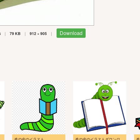
Download
G
|
79 KB
|
912 × 905
|
本の虫のイラスト
本の虫のイラストダウンロード
本