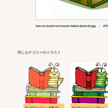
hon-no-mushi-no-irasuto-haikei-daunrdo.jpg
|
JP
同じカテゴリーのイラスト
本の虫のイラスト 無料 PNG 画像 2
本の虫のイラスト PNG イメージ 3