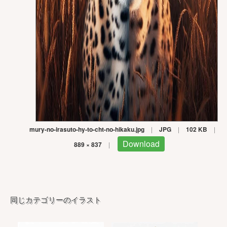
mury-no-irasuto-hy-to-cht-no-hikaku.jpg
|
JPG
|
102 KB
|
Download
889 × 837
|
同じカテゴリーのイラスト