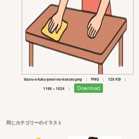
tburu-o-fuku-josei-no-irasuto.png
|
PNG
|
128 KB
|
Download
1196 × 1024
|
同じカテゴリーのイラスト