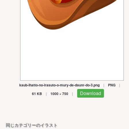
kaub-ihatto-no-irasuto-o-mury-de-daunr-do-3.png
|
PNG
|
Download
61 KB
|
1000 × 750
|
同じカテゴリーのイラスト