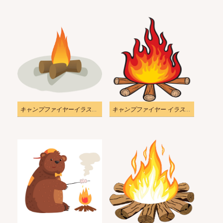
キャンプファイヤーイラスト透明7
キャンプファイヤー イラスト透明