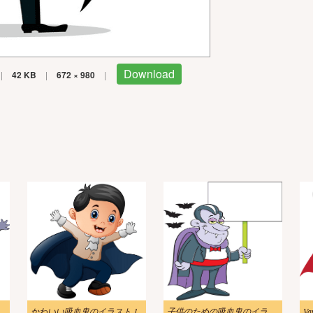
Download
|
42 KB
|
672 × 980
|
イア イラストイメージ
かわいい吸血鬼のイラスト 1
子供のための吸血鬼のイラスト
Va