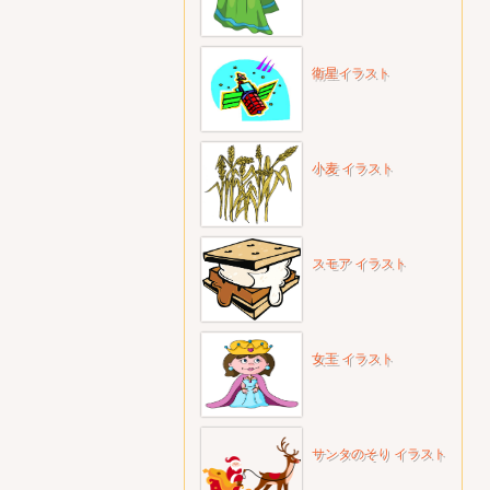
衛星イラスト
小麦 イラスト
スモア イラスト
女王 イラスト
サンタのそり イラスト