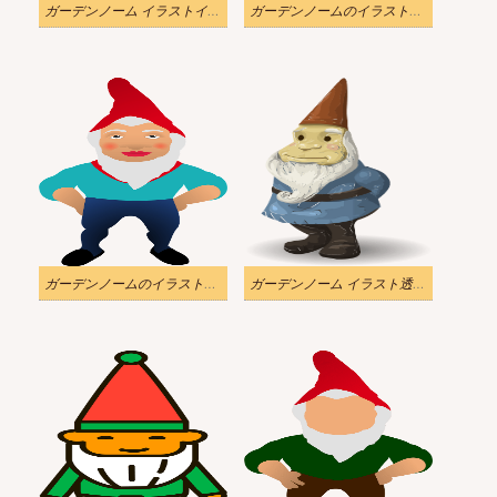
ガーデンノーム イラストイメージ
ガーデンノームのイラストpng
ガーデンノームのイラスト透明
ガーデンノーム イラスト透明1