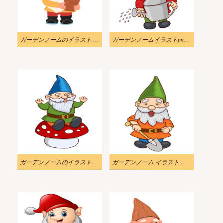
ガーデンノームのイラスト png イメージ
ガーデンノームイラストpng画像
ガーデンノームのイラスト無料画像
ガーデンノーム イラスト 無料画像