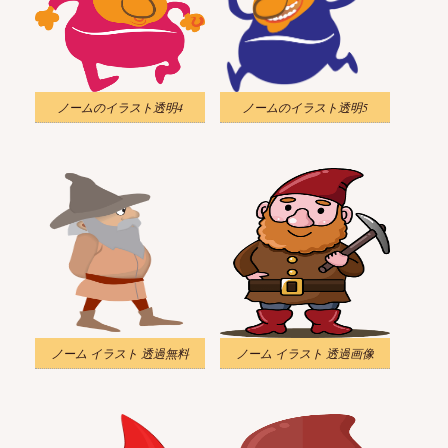
ノームのイラスト透明4
ノームのイラスト透明5
ノーム イラスト 透過無料
ノーム イラスト 透過画像