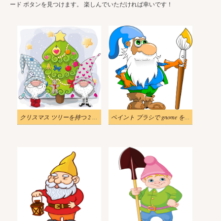
ード ボタンを見つけます。 楽しんでいただければ幸いです！
クリスマス ツリーを持つ 2 つのかわいいノームのイラスト
ペイント ブラシで gnome をイラストします。