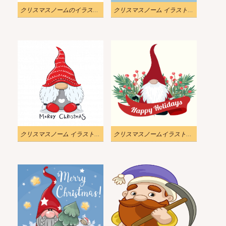
クリスマスノームのイラスト無料
クリスマスノーム イラストイメージ
クリスマスノーム イラスト画像
クリスマスノームイラストpng