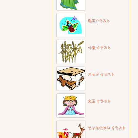
衛星イラスト
小麦 イラスト
スモア イラスト
女王 イラスト
サンタのそり イラスト