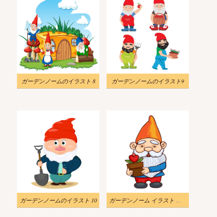
ガーデンノームのイラスト 8
ガーデンノームのイラスト9
ガーデンノームのイラスト 10
ガーデンノーム イラスト 無料