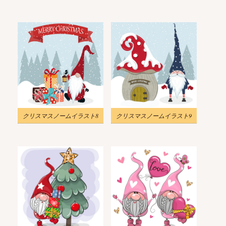
クリスマスノームイラスト8
クリスマスノームイラスト9