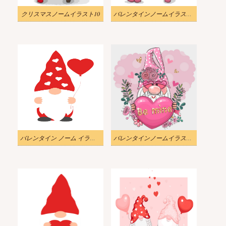
クリスマスノームイラスト10
バレンタインノームイラスト無料
バレンタイン ノーム イラスト 無料
バレンタインノームイラストpng