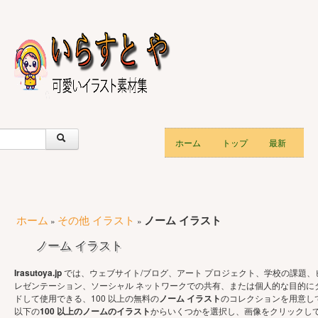
ホーム
トップ
最新
ホーム
その他 イラスト
ノーム イラスト
»
»
ノーム イラスト
Irasutoya.jp
では、ウェブサイト/ブログ、アート プロジェクト、学校の課題、
レゼンテーション、ソーシャル ネットワークでの共有、または個人的な目的に
ドして使用できる、100 以上の無料の
ノーム イラスト
のコレクションを用意し
以下の
100 以上のノームのイラスト
からいくつかを選択し、画像をクリックし