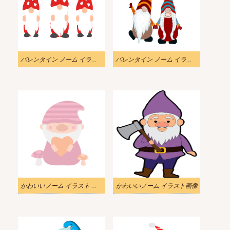
バレンタイン ノーム イラスト png イメージ
バレンタイン ノーム イラスト png イメージ
かわいいノーム イラスト 無料
かわいいノーム イラスト画像