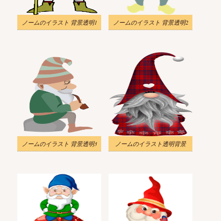
ノームのイラスト 背景透明1
ノームのイラスト 背景透明2
ノームのイラスト 背景透明3
ノームのイラスト透明背景