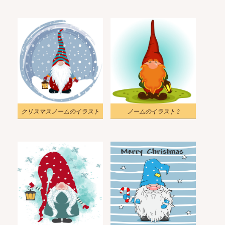
クリスマスノームのイラスト
ノームのイラスト 2