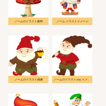
ノームのイラスト無料
ノーム イラストイメージ
ノームのイラスト画像
ノームのイラスト png イメージ