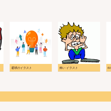
電球のイラスト
怖い イラスト
6