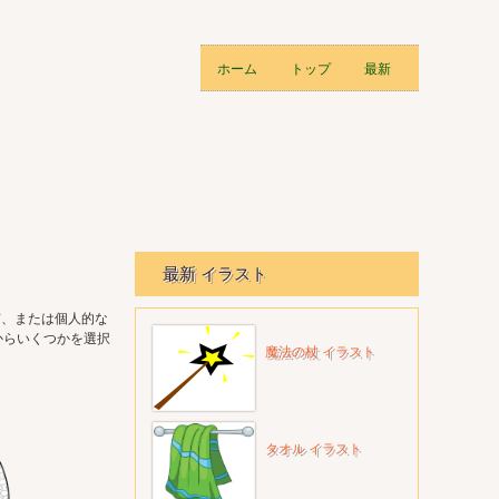
ホーム
トップ
最新
最新 イラスト
有、または個人的な
からいくつかを選択
魔法の杖 イラスト
タオル イラスト