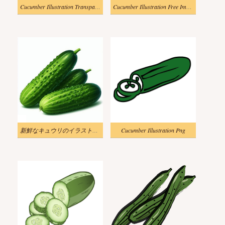
Cucumber Illustration Transparent (3)
Cucumber Illustration Free Image
新鮮なキュウリのイラスト無料
Cucumber Illustration Png