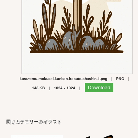
kasutamu-mokusei-kanban-irasuto-shashin-1.png
|
PNG
|
Download
148 KB
|
1024 × 1024
|
同じカテゴリーのイラスト