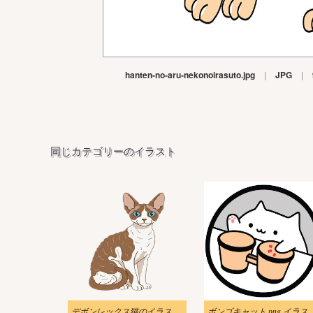
hanten-no-aru-nekonoirasuto.jpg
|
JPG
|
同じカテゴリーのイラスト
デボンレックス猫のイラスト素材 無料
ボンゴキャット png