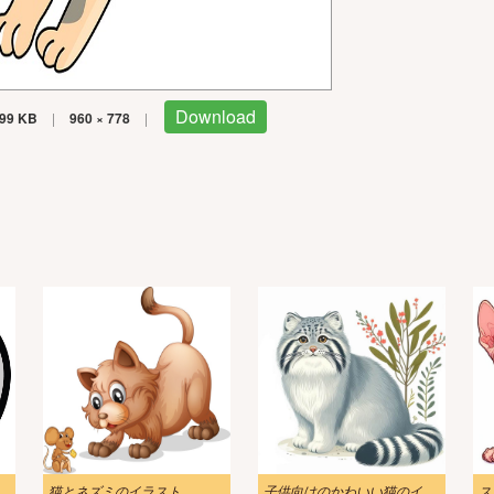
Download
99 KB
|
960 × 778
|
 イラスト 8
猫とネズミのイラスト
子供向けのかわいい猫のイラスト 2
ス