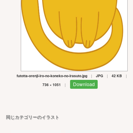
futotta-orenji-iro-no-koneko-no-irasuto.jpg
|
JPG
|
42 KB
|
Download
736 × 1051
|
同じカテゴリーのイラスト