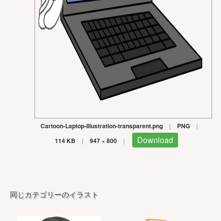
Cartoon-Laptop-Illustration-transparent.png
|
PNG
|
Download
114 KB
|
947 × 800
|
同じカテゴリーのイラスト