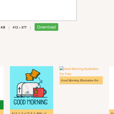
Download
 KB
|
412 × 377
|
Good Morning Illustration For Free
ングのイラスト
おはようイラスト PNG イメージ
お