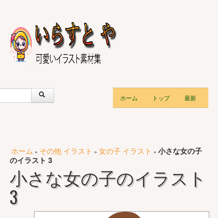
ホーム
トップ
最新
ホーム
その他 イラスト
女の子 イラスト
小さな女の子
»
»
»
のイラスト 3
小さな女の子のイラスト
3