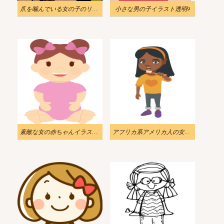
爪を噛んでいる女の子のリアルなイラスト
小さな男の子イラスト透明9
素敵な女の赤ちゃんイラスト 1
アフリカ系アメリカ人の女の子のイラスト 2