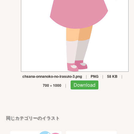
chsana-onnanoko-no-irasuto-3.png
|
PNG
|
58 KB
|
Download
700 × 1000
|
同じカテゴリーのイラスト