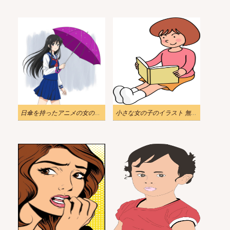
日傘を持ったアニメの女の子のイラストがかわいい
小さな女の子のイラスト 無料画像