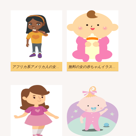
アフリカ系アメリカ人の女の子のイラスト 2
無料の女の赤ちゃんイラスト 1 png