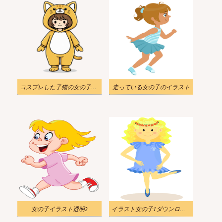
コスプレした子猫の女の子のイラスト
走っている女の子のイラスト
女の子イラスト透明2
イラスト女の子1ダウンロード