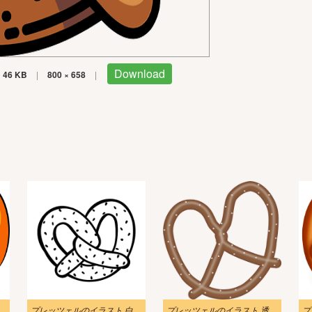
Download
46 KB
|
800 × 658
|
スト png を無料でダウンロード
プレッツェルのイラスト 白黒 5
プレッツェルのイラスト 透明 9