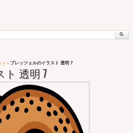
スト
プレッツェルのイラスト 透明 7
»
 透明 7