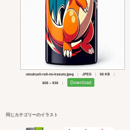
utsukush-rait-no-irasuto.jpeg
|
JPEG
|
66 KB
|
Download
806 × 938
|
同じカテゴリーのイラスト