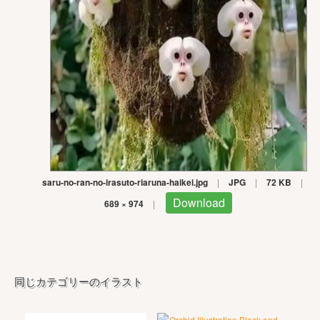
saru-no-ran-no-irasuto-riaruna-haikei.jpg
|
JPG
|
72 KB
|
Download
689 × 974
|
同じカテゴリーのイラスト