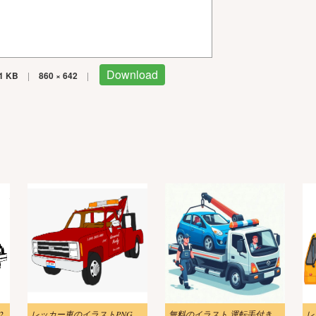
Download
1 KB
|
860 × 642
|
2
レッカー車のイラストPNG 写真
無料のイラスト 運転手付きのレッカー車がハッチバック車を運ぶ