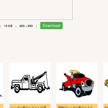
Download
|
15 KB
|
800 × 600
|
レッカー車のイラスト 白黒
漫画のレッカー車のイラストPNG
To