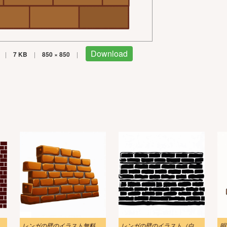
Download
|
7 KB
|
850 × 850
|
透明
レンガの壁のイラスト無料画像
レンガの壁のイラスト（白黒）をダウンロード