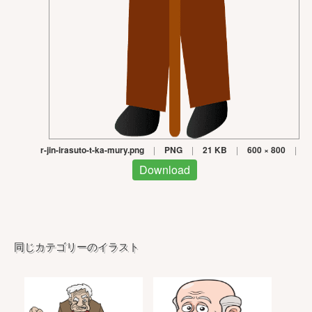
r-jin-irasuto-t-ka-mury.png
|
PNG
|
21 KB
|
600 × 800
|
Download
同じカテゴリーのイラスト