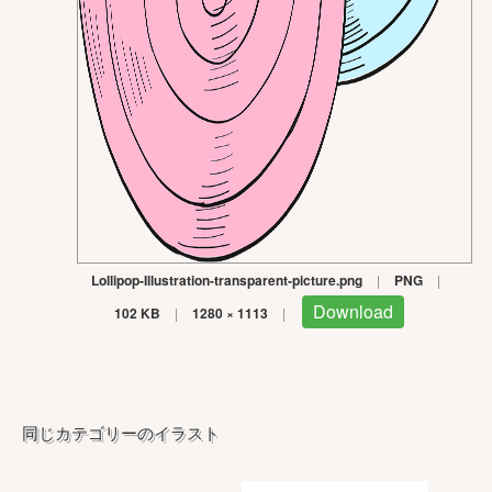
Lollipop-Illustration-transparent-picture.png
|
PNG
|
Download
102 KB
|
1280 × 1113
|
同じカテゴリーのイラスト