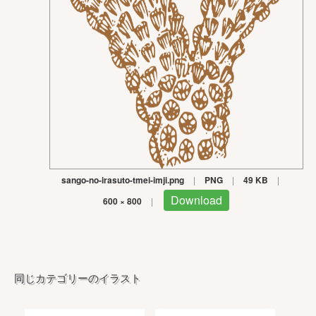
sango-no-irasuto-tmei-imji.png
|
PNG
|
49 KB
|
Download
600 × 800
|
同じカテゴリーのイラスト