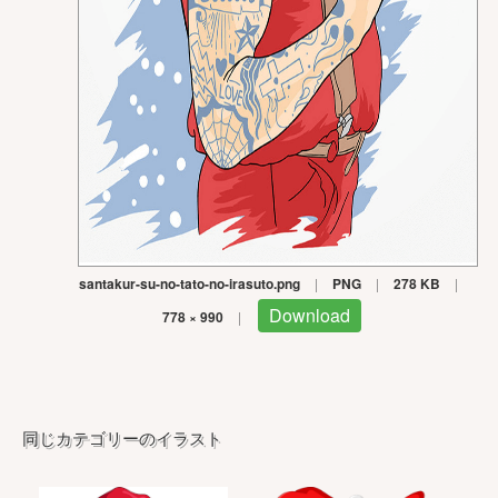
santakur-su-no-tato-no-irasuto.png
|
PNG
|
278 KB
|
Download
778 × 990
|
同じカテゴリーのイラスト